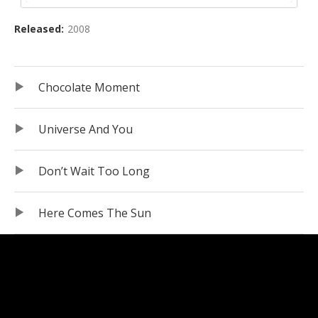
Released:
2008
Record Details
Odtwarzacz plików dźwiękowych
Record Tracklist
Chocolate Moment
Universe And You
Don’t Wait Too Long
Here Comes The Sun
W okresie 2008-2009 współpracowałem z wokalistką
Olą Bilińską. Nagraliśmy płytę promującą EP w Studio
Polskiego Radia im. Witolda Lutosławskiego. Na