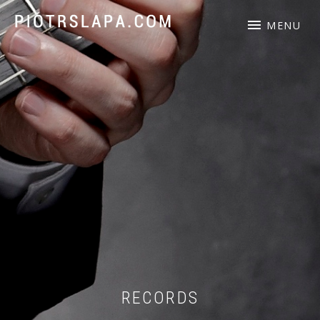
Piotr Słapa – polski gitarzysta akustyczny, kompozytor.
MENU
RECORDS