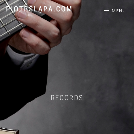
Piotr Słapa – polski gitarzysta akustyczny, kompozytor.
MENU
RECORDS