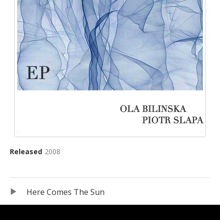
Released
2008
Record Details
Odtwarzacz plików dźwiękowych
Record Tracklist
Here Comes The Sun