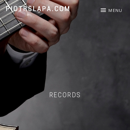
Piotr Słapa – polski gitarzysta akustyczny, kompozytor.
MENU
RECORDS