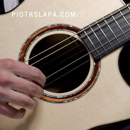
Piotr Słapa – polski gitarzysta akustyczny, kompozytor