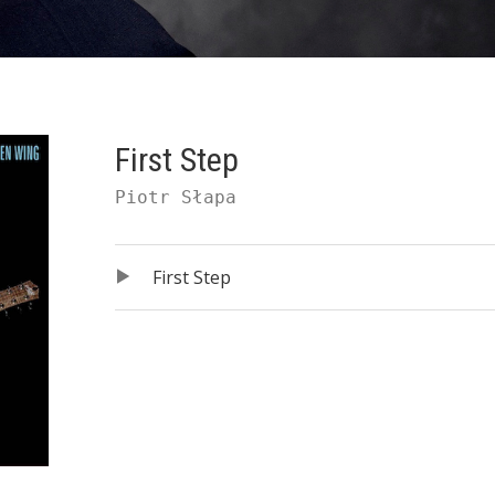
First Step
Piotr Słapa
Odtwarzacz plików dźwiękowych
Record Tracklist
First Step